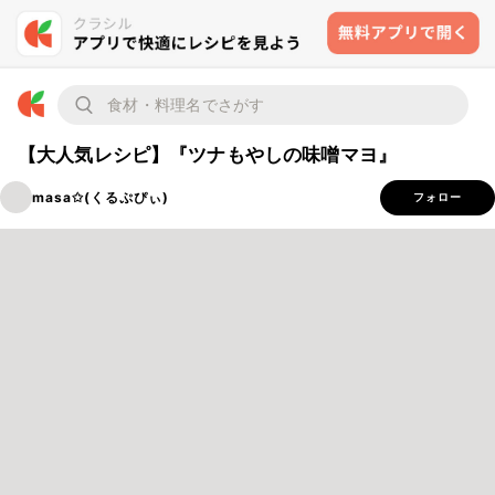
【大人気レシピ】『ツナもやしの味噌マヨ』
masa✩(くるぷぴぃ)
フォロー