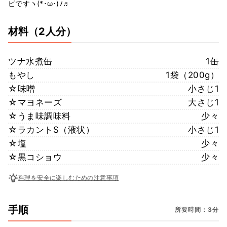
ピですヽ(*･ω･)ﾉ♬
材料
（2人分）
ツナ水煮缶
1缶
もやし
1袋（200g）
☆味噌
小さじ1
☆マヨネーズ
大さじ1
☆うま味調味料
少々
☆ラカントS（液状）
小さじ1
☆塩
少々
☆黒コショウ
少々
料理を安全に楽しむための注意事項
手順
所要時間：3分