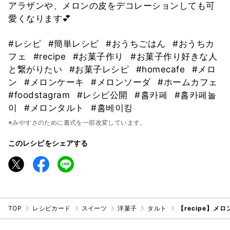
アラザンや、メロンの皮をデコレーションしても可
愛くなります💕
#レシピ
#簡単レシピ
#おうちごはん
#おうちカ
フェ
#recipe
#お菓子作り
#お菓子作り好きな人
と繋がりたい
#お菓子レシピ
#homecafe
#メロ
ン
#メロンケーキ
#メロンソーダ
#ホームカフェ
#foodstagram
#レシピ公開
#홈카페
#홈카페놀
이
#メロンタルト
#홈베이킹
※みやすさのために書式を一部改変しています。
このレシピをシェアする
TOP
レシピカード
スイーツ
洋菓子
タルト
【recipe】メロ