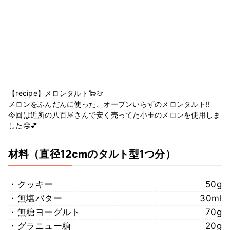
【recipe】メロンタルト🐑🍈
メロンをふんだんに使った、オーブンいらずのメロンタルト!!
今回は近所の八百屋さんで安く売ってた小玉のメロンを使用しま
した🤤💕
材料
（直径12cmのタルト型1つ分）
・クッキー
50g
・無塩バター
30ml
・無糖ヨーグルト
70g
・グラニュー糖
20g