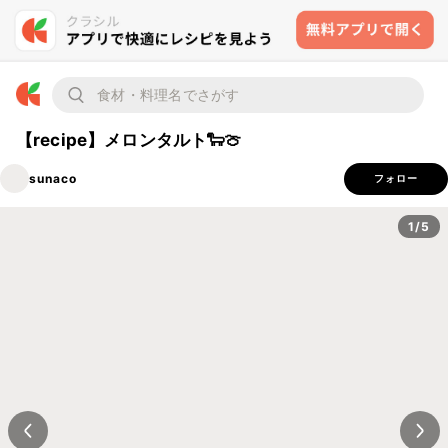
【recipe】メロンタルト🐑🍈
sunaco
フォロー
1/5