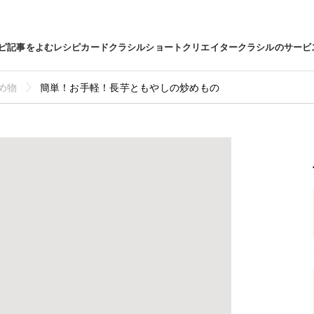
ピ
記事をよむ
レシピカード
クラシルショート
クリエイター
クラシルのサービ
め物
簡単！お手軽！長芋ともやしの炒めもの