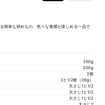
る簡単な炒めもの。色々な食感が楽しめる一品で
350g
200g
2個
2と1/2枚（36g）
大さじ1と1/2
大さじ1と1/2
大さじ1と1/2
大さじ2