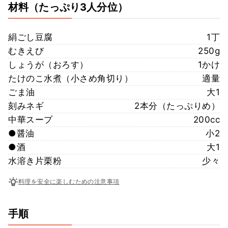
材料
（たっぷり3人分位）
絹ごし豆腐
1丁
むきえび
250g
しょうが（おろす）
1かけ
たけのこ水煮（小さめ角切り）
適量
ごま油
大1
刻みネギ
2本分（たっぷりめ）
中華スープ
200cc
●醤油
小2
●酒
大1
水溶き片栗粉
少々
料理を安全に楽しむための注意事項
手順