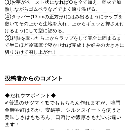
③お芋がペースト状になれば○を全て加え、弱火で加
熱しながらゴムベラなどでよく練り混ぜる。
④タッパー(13cmの正方形)にはみ出るようにラップを
敷いてその上から生地を入れ、上からギュッと押さえ付
けるようにして型に詰める。
⑤粗熱を取ったら上からラップをして完全に固まるま
で半日ほど冷蔵庫で寝かせれば完成！お好みの大きさに
切り分けて召し上がれ！
投稿者からのコメント
◆だれウマポイント◆
✔︎普通のサツマイモでももちろん作れますが、鳴門
金時や紅はるか、安納芋、シルクスイートを使うと
美味しさはもちろん、口溶けや濃厚さもだいぶ違い
ます！