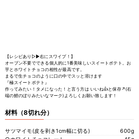
【レシピあり▷▶︎右にスワイプ！】
オーブン不要でできる個人的に1番美味しいスイートポテト。お
芋とホワイトチョコの相性が最高です。
まるで生チョコのように口の中でスッと溶けます
『極スイートポテト』
作ってみたい！タメになった！と言う方は いいね👍と保存↗️(右
端の鯉のぼりみたいなマーク)よろしくお願い致します！
材料
（8切れ分）
サツマイモ(皮を剥き1cm幅に切る)
600g