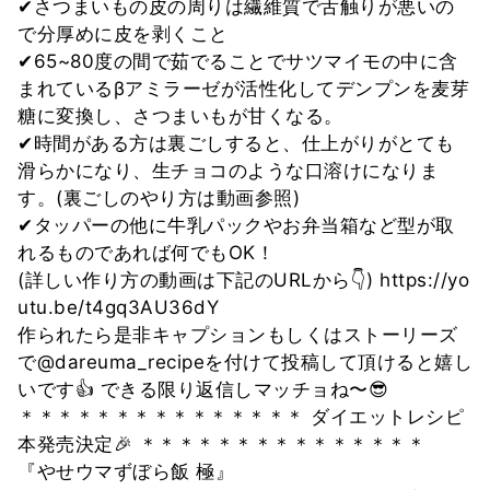
✔︎さつまいもの皮の周りは繊維質で舌触りが悪いの
で分厚めに皮を剥くこと
✔︎65~80度の間で茹でることでサツマイモの中に含
まれているβアミラーゼが活性化してデンプンを麦芽
糖に変換し、さつまいもが甘くなる。
✔︎時間がある方は裏ごしすると、仕上がりがとても
滑らかになり、生チョコのような口溶けになりま
す。(裏ごしのやり方は動画参照)
✔︎タッパーの他に牛乳パックやお弁当箱など型が取
れるものであれば何でもOK！
(詳しい作り方の動画は下記のURLから👇) https://yo
utu.be/t4gq3AU36dY
作られたら是非キャプションもしくはストーリーズ
で@dareuma_recipeを付けて投稿して頂けると嬉し
いです👍 できる限り返信しマッチョね〜😎
＊＊＊＊＊＊＊＊＊＊＊＊＊＊＊ ダイエットレシピ
本発売決定🎉 ＊＊＊＊＊＊＊＊＊＊＊＊＊＊＊
『やせウマずぼら飯 極』