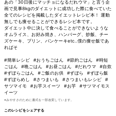
あの「30日後にマッチョになるだれウマ」と言う企
画で見事8kgのダイエットに成功した際に食べていた
全てのレシピを掲載したダイエットレシピ本！ 運動
無しでも痩せることができるレシピ本です。
ダイエット中に決して食べることができないような
オムライス、お好み焼き、ハンバーグ、炒飯、チー
ズケーキ、プリン、パンケーキetc..僕の痩せ飯であ
ればそ
#簡単レシピ
#おうちごはん
#節約ごはん
#時短
ごはん
#晩ごはん
#お昼ごはん
#だれウマ
#自炊
#ずぼらごはん
#ご飯のお供
#ずぼら
#ずぼら飯
#ずぼらめし
#さつまいも
#さつまいもレシピ
#
サツマイモ
#お芋スイーツ
#お芋
#サツマイモス
イーツ
※みやすさのために書式を一部改変しています。
このレシピをシェアする