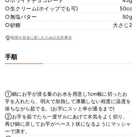
○ホワイトチョコレート
45g
○生クリーム(ホイップでも可)
50cc
○無塩バター
50g
○砂糖
大さじ2
料理を安全に楽しむための注意事項
手順
①鍋にお芋が浸る量のお水を用意し1cm幅に切ったお
芋を入れたら、弱火で加熱して沸騰しない程度に温度を
保ちながら茹でる。(お芋にスッと串が通るまで)
②お芋を茹でたら一度ザルにあげて水気をよく切り、
再び鍋に戻してお芋がペースト状になるようにマッシャ
ーで潰す。