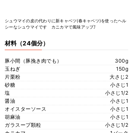
シュウマイの皮の代わりに新キャベツ(春キャベツ)を使ったヘル
シーなシュウマイです カニカマで風味アップ⤴
材料
（24個分）
豚小間（豚挽き肉でも）
300g
玉ねぎ
150g
片栗粉
大さじ2
砂糖
小さじ1
塩
小さじ1/2
醤油
小さじ1
オイスターソース
小さじ1
胡麻油
小さじ1
ガラスープ顆粒
小さじ1/2
カニカマ
1パック