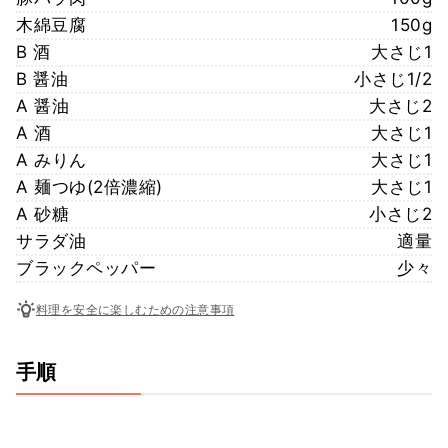
木綿豆腐
150g
B 酒
大さじ1
B 醤油
小さじ1/2
A 醤油
大さじ2
A 酒
大さじ1
A みりん
大さじ1
A 麺つゆ(2倍濃縮)
大さじ1
A 砂糖
小さじ2
サラダ油
適量
ブラックペッパー
少々
料理を安全に楽しむための注意事項
手順