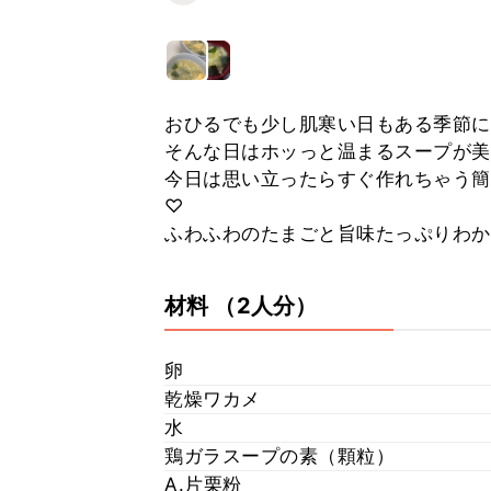
おひるでも少し肌寒い日もある季節
そんな日はホッっと温まるスープが美
今日は思い立ったらすぐ作れちゃう簡
♡
ふわふわのたまごと旨味たっぷりわか
材料
（2人分）
卵
乾燥ワカメ
水
鶏ガラスープの素（顆粒）
A.片栗粉