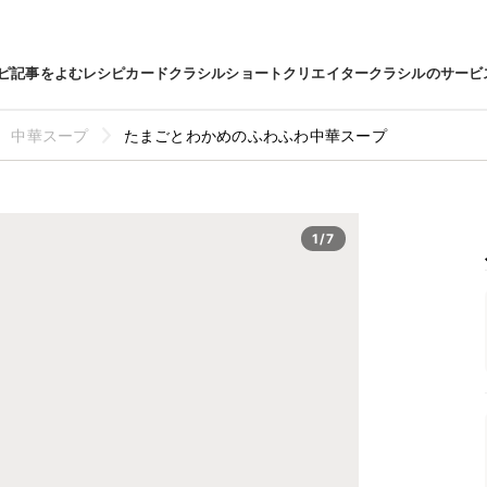
ピ
記事をよむ
レシピカード
クラシルショート
クリエイター
クラシルのサービ
中華スープ
たまごとわかめのふわふわ中華スープ
1/7