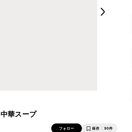
中華スープ
フォロー
保存
90件