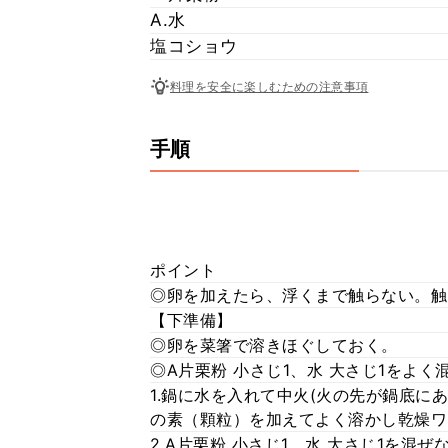
A.水
塩コショウ
料理を安全に楽しむための注意事項
手順
ポイント
◎卵を加えたら、浮くまで触らない。触
【下準備】
◎卵を菜箸で溶きほぐしておく。
◎A片栗粉 小さじ1、水 大さじ1をよく
1.鍋に水を入れて中火(火の先が鍋底に
の素（顆粒）を加えてよく溶かし乾燥ワ
2.A片栗粉 小さじ1、水 大さじ1を