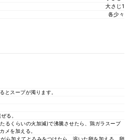
大さじ1
各少々
るとスープが濁ります。
混ぜる。
あたるくらいの火加減)で沸騰させたら、鶏ガラスープ
カメを加える。
混ぜながら加えてとろみをつけたら、溶いた卵を加える。卵