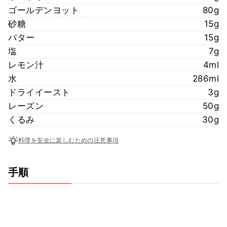
ゴールデンヨット
80g
砂糖
15g
バター
15g
塩
7g
レモン汁
4ml
水
286ml
ドライイースト
3g
レーズン
50g
くるみ
30g
料理を安全に楽しむための注意事項
手順