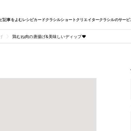
ピ
記事をよむ
レシピカード
クラシルショート
クリエイター
クラシルのサービ
げ
鶏むね肉の唐揚げ&美味しいディップ❤️