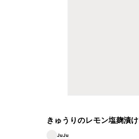
きゅうりのレモン塩麹漬け
JuJu