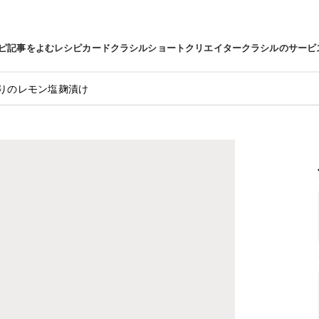
ピ
記事をよむ
レシピカード
クラシルショート
クリエイター
クラシルのサービ
りのレモン塩麹漬け