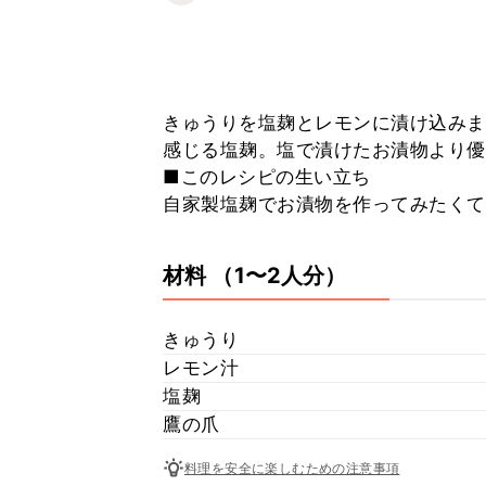
きゅうりを塩麹とレモンに漬け込みま
感じる塩麹。塩で漬けたお漬物より優
■このレシピの生い立ち
自家製塩麹でお漬物を作ってみたくて
材料
（1〜2人分）
きゅうり
レモン汁
塩麹
鷹の爪
料理を安全に楽しむための注意事項