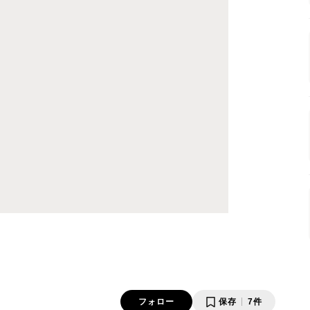
フォロー
保存
7件