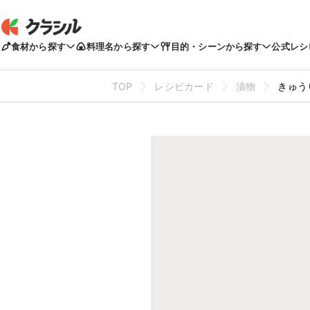
食材から探す
料理名から探す
目的・シーンから探す
公式レシ
TOP
レシピカード
漬物
きゅう