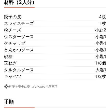
材料
（2人分）
餃子の皮
4枚
スライスチーズ
1枚
粉チーズ
小匙2
ウスターソース
小匙1
ケチャップ
小匙1
とんかつソース
小匙1
砂糖
小匙1
玉ねぎ
1/8個
タルタルソース
大匙1
キャベツ
1/2枚
料理を安全に楽しむための注意事項
手順