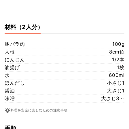
材料
（2人分）
豚バラ肉
100g
大根
8cm位
にんじん
1/2本
油揚げ
1枚
水
600ml
ほんだし
小さじ1
醤油
大さじ1
味噌
大さじ3～
料理を安全に楽しむための注意事項
手順