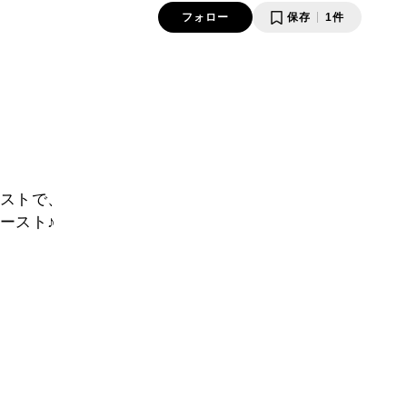
フォロー
保存
1件
ストで、
ースト♪