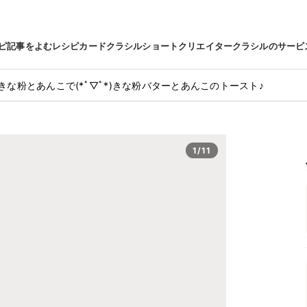
ピ
記事をよむ
レシピカード
クラシルショート
クリエイター
クラシルのサービ
きな粉とあんこで(*ﾟ▽ﾟ*)きな粉バターとあんこのトースト♪
1/11