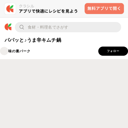
パパッと♪うま辛キムチ鍋
味の素パーク
フォロー