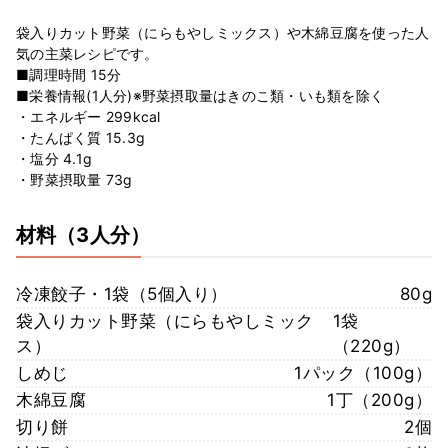
袋入りカット野菜（にらもやしミックス）や木綿豆腐を使った人
気の主菜レシピです。
■調理時間 15分
■栄養情報(1人分)※野菜摂取量はきのこ類・いも類を除く
・エネルギー 299kcal
・たんぱく質 15.3g
・塩分 4.1g
・野菜摂取量 73g
材料
（3人分）
冷凍餃子・1袋（5個入り）
80g
袋入りカット野菜（にらもやしミック
1袋
ス）
（220g）
しめじ
1パック（100g）
木綿豆腐
1丁（200g）
切り餅
2個