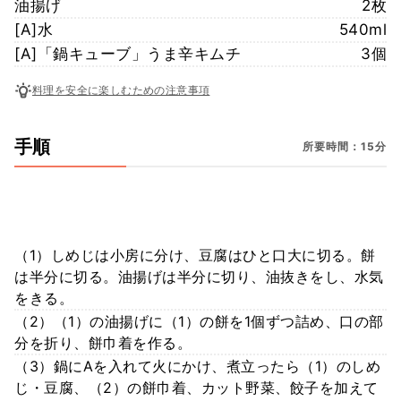
油揚げ
2枚
[A]水
540ml
[A]「鍋キューブ」うま辛キムチ
3個
料理を安全に楽しむための注意事項
手順
所要時間：15分
（1）しめじは小房に分け、豆腐はひと口大に切る。餅
は半分に切る。油揚げは半分に切り、油抜きをし、水気
をきる。
（2）（1）の油揚げに（1）の餅を1個ずつ詰め、口の部
分を折り、餅巾着を作る。
（3）鍋にAを入れて火にかけ、煮立ったら（1）のしめ
じ・豆腐、（2）の餅巾着、カット野菜、餃子を加えて