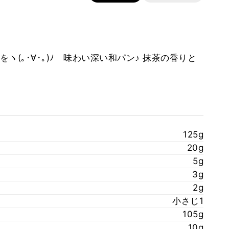
(｡･∀･｡)ﾉ 味わい深い和パン♪ 抹茶の香りと
125g
20g
5g
3g
2g
小さじ1
105g
10g