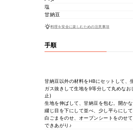
塩
甘納豆
料理を安全に楽しむための注意事項
手順
甘納豆以外の材料をHBにセットして、
ガス抜きして生地を9等分して丸めなお
止)
生地を伸ばして、甘納豆を包む。開かな
綴じ目を下にして並べ、少し平らにして
白ごまをのせ、オーブンシートをのせて天
できあがり♪