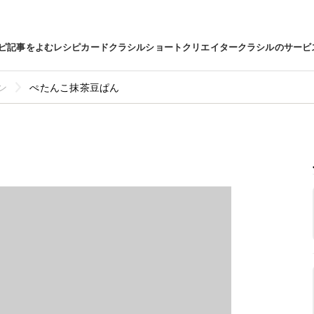
ピ
記事をよむ
レシピカード
クラシルショート
クリエイター
クラシルのサービ
ン
ぺたんこ抹茶豆ぱん