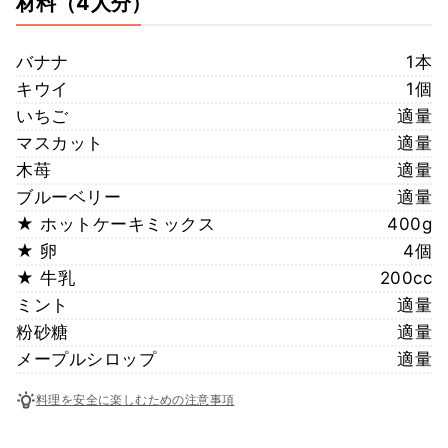
材料
（4人分）
バナナ
1本
キウイ
1個
いちご
適量
マスカット
適量
木苺
適量
ブルーベリー
適量
★ ホットケーキミックス
400g
★ 卵
4個
★ 牛乳
200cc
ミント
適量
粉砂糖
適量
メープルシロップ
適量
料理を安全に楽しむための注意事項