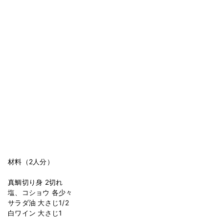
材料（2人分）
真鯛切り身 2切れ
塩、コショウ 各少々
サラダ油 大さじ1/2
白ワイン 大さじ1