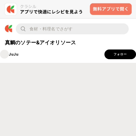
真鯛のソテー&アイオリソース
JuJu
フォロー