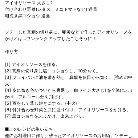
アイオリソース 大さじ2
付け合わせ野菜(レタス、ミニトマトなど) 適量
ソテーした真鯛の切り身に、卵黄などで作ったアイオリソースを
かければ…ワンランクアップしたごちそうに！
作り方
[1] アイオリソースを作る。
[2] 真鯛の切り身に塩、コショウし、10分おく。
[3] フライパンに油を敷き熱し、真鯛を皮目から焼く。(強めの中
火)
[4] 皮に焼き色がついたら裏返し、白ワイン大さじ1を全体にふり
かけ、アルコール分を飛ばす。
[5] 蓋をして蒸し焼きにする。(中火)
[6] 付け合わせ野菜と共に盛り付け、アイオリソースをかける。
[7] 黒コショウをふりかけ、出来上がり。
■このレシピの生い立ち
他のお料理用に作り、残ったアイオリソースの活用術。ソテーし