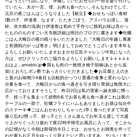
べようという話になり、準備していたおせちの一部を盛り付けし
ていたら、夫が一言。僕、お肉も食べたい…そんなわけでして、
元旦の夜ごはんはこうなりました【献立】◆おせちっぽい食材
(数の子、伊達巻、なます、たたきごぼう、アスパラお浸し、蒲
鉾、赤大根の浅漬け)伊達巻は初めて手作りに挑戦お味は良かっ
たもののものすごい大失敗詳細は明日のブログに書きます◆牡蠣
ごはん大晦日の夜の残りをいただきました『大晦日の年越し蕎麦
と初挑戦のかっぱ巻き』明けましておめでとうございます本年も
よろしくお願いいたしますおまかせ広告チャレンジ中気になった
方は、ぜひクリックのご協力をよろしくお願いします↓↓↓↓↓
おはよ…ameblo.jp◆鶏もも肉の一枚焼き柚子胡椒(あとから追
加)とおろしポン酢であっさりいただきました◆お豆腐とえのき
と葱のお味噌汁4食目も比較的がっつり普通の食事と変わらない
分量を食べて、大晦日からの食べ過ぎを引き摺り胃袋は無限大に
広がっております​そうして、昨日2日は私の実家へ妹夫婦に甥っ
子、姪っ子も集まって総勢8名でお昼も夜も食べ過ぎこれは夜の
テーブルの一部で、牡蠣フライにハムもありましたお昼は仙台牛
のステーキ🥩ごはんおかわりしちゃった(早く食べたすぎて写真
撮り忘れ)甥っ子、姪っ子とたくさん遊んでお年玉も渡して大盛
り上がりぐったり疲れて夜22時半帰宅お風呂に入って、そこから
の記憶がなく今朝は朝寝坊今日こそは、おせちとお雑煮を作って
わが家もお正月をゆっくり迎えたいと思いますあ、ヤバい！夫こ