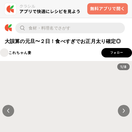
大誤算の元旦〜２日！食べすぎでお正月太り確定◎
これちゃん妻
フォロー
1/8