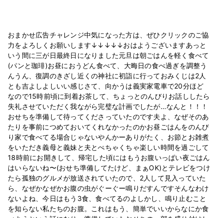
おまかせ広告チャレンジ中気になった方は、ぜひクリックのご協
力をよろしくお願いします↓↓↓↓↓おはようございますあっと
いう間に三が日最終日になりました元旦は朝ごはんを軽く食べて
(パンと珈琲)お昼におうどん食べて、大晦日の食べ過ぎを調整う
んうん、復調のきざし近くの神社に初詣に行っておみくじは2人
とも吉よしよしいい感じさて、向かうは義実家電車で20分ほど
なので15時前頃に到着お茶して、ちょっとのんびりお話ししたら
失礼させていただく我ながら完璧な計画でしたが…なんと！！！
おせちを準備して待ってくださっていたのです夫よ、なぜそのあ
たりを事前につめておいてくれなかったのかお昼ごはんをのんび
り家で食べてる場合じゃないやんかーありがたく、お節とお雑煮
をいただき義母と義妹と夫とぺちゃくちゃ楽しい時間を過ごして
18時前にお開きして、帰宅した頃にはもうお腹いっぱい夜ごはん
はいらないね〜(おせち準備してたけど、まぁOK)とテレビをつけ
たら孤独のグルメが放送されていたので、2人して見入っていた
ら、なぜかなぜかお腹の虫がぐーぐー鳴りだすんですそんなわけ
ないよね、今日はもう3食、食べてるのよしかし、鳴り止むこと
を知らない私たちのお腹。これはもう、簡単でいいからなにか食