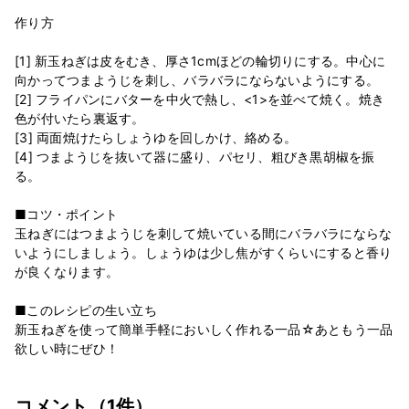
作り方
[1] 新玉ねぎは皮をむき、厚さ1cmほどの輪切りにする。中心に
向かってつまようじを刺し、バラバラにならないようにする。
[2] フライパンにバターを中火で熱し、<1>を並べて焼く。焼き
色が付いたら裏返す。
[3] 両面焼けたらしょうゆを回しかけ、絡める。
[4] つまようじを抜いて器に盛り、パセリ、粗びき黒胡椒を振
る。
■コツ・ポイント
玉ねぎにはつまようじを刺して焼いている間にバラバラにならな
いようにしましょう。しょうゆは少し焦がすくらいにすると香り
が良くなります。
■このレシピの生い立ち
新玉ねぎを使って簡単手軽においしく作れる一品☆あともう一品
欲しい時にぜひ！
コメント（1件）