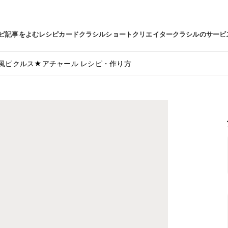
ピ
記事をよむ
レシピカード
クラシルショート
クリエイター
クラシルのサービ
風ピクルス★アチャール レシピ・作り方