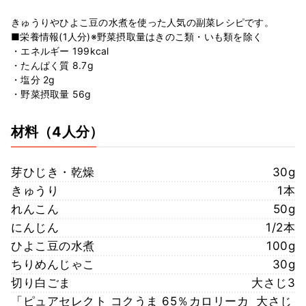
きゅうりやひよこ豆の水煮を使った人気の副菜レシピです。
■栄養情報(1人分)※野菜摂取量はきのこ類・いも類を除く
・エネルギー 199kcal
・たんぱく質 8.7g
・塩分 2g
・野菜摂取量 56g
材料
（4人分）
芽ひじき・乾燥
30g
きゅうり
1本
れんこん
50g
にんじん
1/2本
ひよこ豆の水煮
100g
ちりめんじゃこ
30g
切り白ごま
大さじ3
「ピュアセレクト コクうま 65％カロリーカ
大さじ