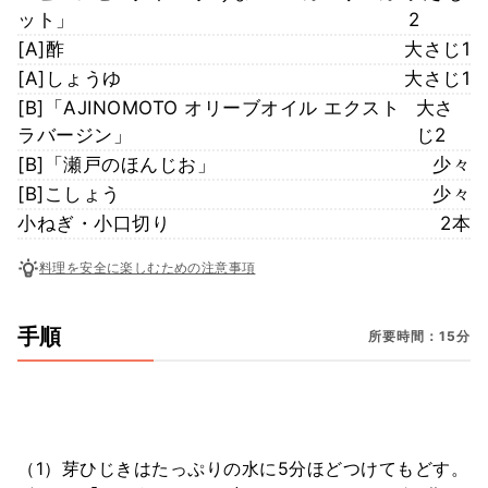
ット」
2
[A]酢
大さじ1
[A]しょうゆ
大さじ1
[B]「AJINOMOTO オリーブオイル エクスト
大さ
ラバージン」
じ2
[B]「瀬戸のほんじお」
少々
[B]こしょう
少々
小ねぎ・小口切り
2本
料理を安全に楽しむための注意事項
手順
所要時間：15分
（1）芽ひじきはたっぷりの水に5分ほどつけてもどす。