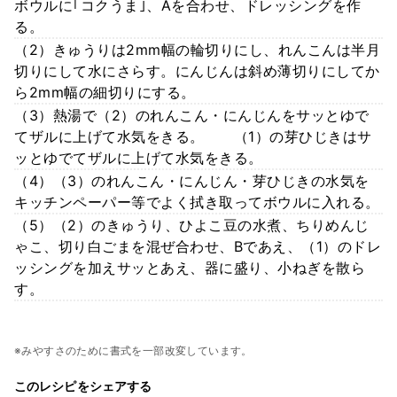
ボウルに｢コクうま｣、Aを合わせ、ドレッシングを作
る。
（2）きゅうりは2mm幅の輪切りにし、れんこんは半月
切りにして水にさらす。にんじんは斜め薄切りにしてか
ら2mm幅の細切りにする。
（3）熱湯で（2）のれんこん・にんじんをサッとゆで
てザルに上げて水気をきる。 （1）の芽ひじきはサ
ッとゆでてザルに上げて水気をきる。
（4）（3）のれんこん・にんじん・芽ひじきの水気を
キッチンペーパー等でよく拭き取ってボウルに入れる。
（5）（2）のきゅうり、ひよこ豆の水煮、ちりめんじ
ゃこ、切り白ごまを混ぜ合わせ、Bであえ、（1）のドレ
ッシングを加えサッとあえ、器に盛り、小ねぎを散ら
す。
※みやすさのために書式を一部改変しています。
このレシピをシェアする