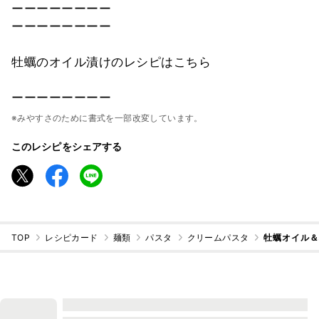
ーーーーーーーー
ーーーーーーーー
牡蠣のオイル漬けのレシピはこちら
ーーーーーーーー
※みやすさのために書式を一部改変しています。
このレシピをシェアする
TOP
レシピカード
麺類
パスタ
クリームパスタ
牡蠣オイル