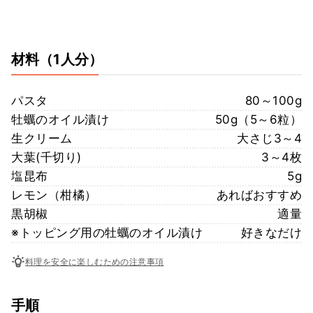
材料
（1人分）
パスタ
80～100g
牡蠣のオイル漬け
50g（5～6粒）
生クリーム
大さじ3～4
大葉(千切り)
3～4枚
塩昆布
5g
レモン（柑橘）
あればおすすめ
黒胡椒
適量
※トッピング用の牡蠣のオイル漬け
好きなだけ
料理を安全に楽しむための注意事項
手順