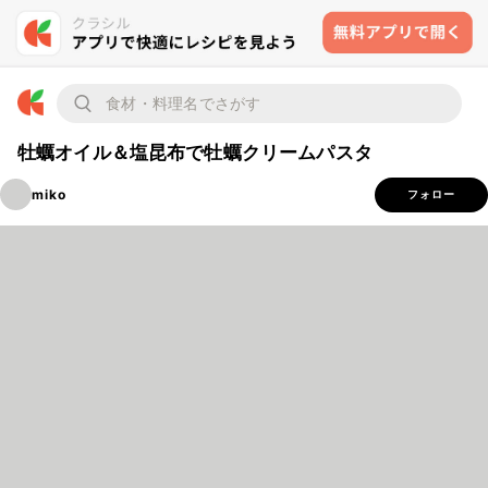
牡蠣オイル＆塩昆布で牡蠣クリームパスタ
miko
フォロー