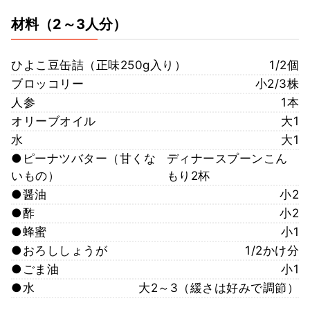
材料
（2～3人分）
ひよこ豆缶詰（正味250g入り）
1/2個
ブロッコリー
小2/3株
人参
1本
オリーブオイル
大1
水
大1
●ピーナツバター（甘くな
ディナースプーンこん
いもの）
もり2杯
●醤油
小2
●酢
小2
●蜂蜜
小1
●おろししょうが
1/2かけ分
●ごま油
小1
●水
大2～3（緩さは好みで調節）