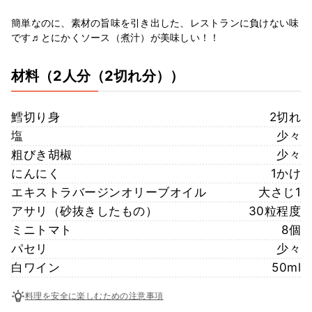
簡単なのに、素材の旨味を引き出した、レストランに負けない味
です♬とにかくソース（煮汁）が美味しい！！
材料
（2人分（2切れ分））
鱈切り身
2切れ
塩
少々
粗びき胡椒
少々
にんにく
1かけ
エキストラバージンオリーブオイル
大さじ1
アサリ（砂抜きしたもの）
30粒程度
ミニトマト
8個
パセリ
少々
白ワイン
50ml
料理を安全に楽しむための注意事項