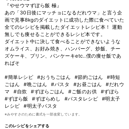
『やせウマずぼら飯 極』
あの「30日後にマッチョになるだれウマ」と言う企
画で見事8kgのダイエットに成功した際に食べていた
全てのレシピを掲載したダイエットレシピ本！ 運動
無しでも痩せることができるレシピ本です。
ダイエット中に決して食べることができないような
オムライス、お好み焼き、ハンバーグ、炒飯、チー
ズケーキ、プリン、パンケーキetc..僕の痩せ飯であ
ればそ
#簡単レシピ
#おうちごはん
#節約ごはん
#時短
ごはん
#晩ごはん
#パスタ
#お昼ごはん
#だれウ
マ
#自炊
#ずぼらごはん
#ご飯のお供
#ずぼら
#ずぼら飯
#ずぼらめし
#パスタレシピ
#明太子
レシピ
#明太子パスタ
※みやすさのために書式を一部改変しています。
このレシピをシェアする