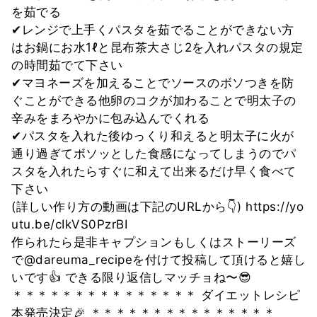
を茹でる
✔︎レンジで上手くパスタを茹でることができない方
はお鍋にお水1ℓと昆布茶大さじ2を入れパスタの規定
の時間茹でて下さい
✔︎マヨネーズを加えることでソースのボソつきを防
ぐことができる他卵のコクが加わることで明太子の
辛みをまろやかに包み込んでくれる
✔︎パスタを入れた後ゆっくり和えると明太子に火が
通り過ぎてボソッとした食感になってしまうのでパ
スタを入れたらすぐに和えて出来るだけ早く食べて
下さい
(詳しい作り方の動画は下記のURLから👇) https://yo
utu.be/cIkVS0PzrBI
作られたら是非キャプションもしくはストーリーズ
で@dareuma_recipeを付けて投稿して頂けると嬉し
いです👍 できる限り返信しマッチョね〜😎
＊＊＊＊＊＊＊＊＊＊＊＊＊＊＊ ダイエットレシピ
本発売決定🎉 ＊＊＊＊＊＊＊＊＊＊＊＊＊＊＊