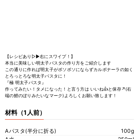
【レシピあり▷▶︎右にスワイプ！】
本当に美味しい明太子パスタの作り方をご紹介します
この通りに作れば明太子がボソボソにならずカルボナーラの如く
とろっとろな明太子パスタに！
『極 明太子パスタ』
作ってみたい！タメになった！と言う方は いいね👍と保存↗️(右
端の鯉のぼりみたいなマーク)よろしくお願い致します！
材料
（1人前）
Aパスタ(半分に折る)
100g