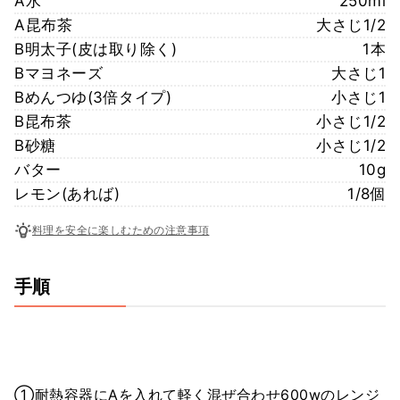
A水
250ml
A昆布茶
大さじ1/2
B明太子(皮は取り除く)
1本
Bマヨネーズ
大さじ1
Bめんつゆ(3倍タイプ)
小さじ1
B昆布茶
小さじ1/2
B砂糖
小さじ1/2
バター
10g
レモン(あれば)
1/8個
料理を安全に楽しむための注意事項
手順
①耐熱容器にAを入れて軽く混ぜ合わせ600wのレンジ