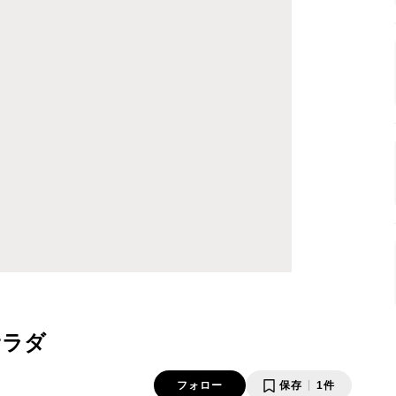
サラダ
フォロー
保存
1件