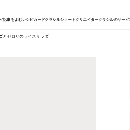
ピ
記事をよむ
レシピカード
クラシルショート
クリエイター
クラシルのサービ
ゴとセロリのライスサラダ