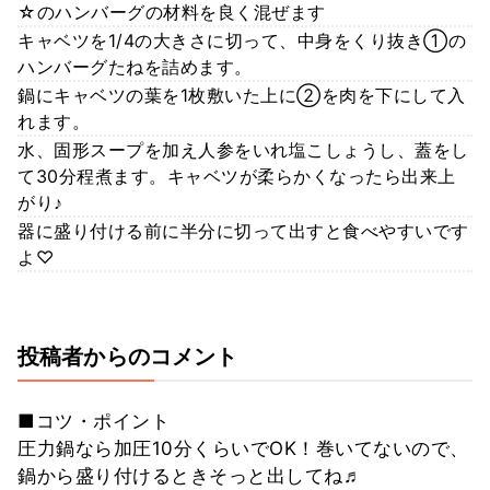
☆のハンバーグの材料を良く混ぜます
キャベツを1/4の大きさに切って、中身をくり抜き①の
ハンバーグたねを詰めます。
鍋にキャベツの葉を1枚敷いた上に②を肉を下にして入
れます。
水、固形スープを加え人参をいれ塩こしょうし、蓋をし
て30分程煮ます。キャベツが柔らかくなったら出来上
がり♪
器に盛り付ける前に半分に切って出すと食べやすいです
よ♡
投稿者からのコメント
■コツ・ポイント
圧力鍋なら加圧10分くらいでOK！巻いてないので、
鍋から盛り付けるときそっと出してね♬