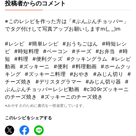
投稿者からのコメント
※このレシピを作った方は「#ぶんぶんチョッパー」
でタグ付けして写真アップお願いしますm(_ _)m
#レシピ
#簡単レシピ
#おうちごはん
#時短レシ
ピ
#時短料理
#ベーコン
#チーズ
#お弁当
#時
短
#料理
#便利グッズ
#クッキングラム
#レシピ
動画
#ズッキーニ
#便利
#料理動画
#ホームクッ
キング
#ズッキーニ料理
#おやき
#みじん切り
#
チーズ焼き
#デリスタグラマー
#みじん切り器
#
ぶんぶんチョッパーレシピ動画
#c309rズッキーニ
のチーズ焼き
#ズッキーニのチーズ焼き
※みやすさのために書式を一部改変しています。
このレシピをシェアする