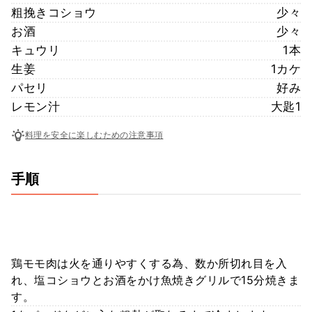
粗挽きコショウ
少々
お酒
少々
キュウリ
1本
生姜
1カケ
パセリ
好み
レモン汁
大匙1
料理を安全に楽しむための注意事項
手順
鶏モモ肉は火を通りやすくする為、数か所切れ目を入
れ、塩コショウとお酒をかけ魚焼きグリルで15分焼きま
す。