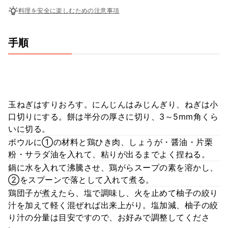
料理を安全に楽しむための注意事項
手順
玉ねぎはすりおろす。にんじんはみじんぎり、ねぎは小
口切りにする。餅は半分の厚さに切り、3～5mm角くら
いに切る。
ボウルに①の材料と鶏ひき肉、しょうが・醤油・片栗
粉・サラダ油を入れて、粘りが出るまでよく捏ねる。
鍋に水を入れて沸騰させ、鶏がらスープの素を溶かし、
②をスプーンで落として入れて煮る。
鶏団子が煮えたら、塩で調味し、火を止めて柚子の絞り
汁を加えて軽く混ぜれば出来上がり。塩加減、柚子の絞
り汁の分量は目安ですので、お好みで調整してくださ