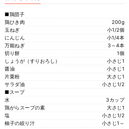
■鶏団子
鶏ひき肉
200g
玉ねぎ
小1/2個
にんじん
小1/4本
万能ねぎ
3～4本
切り餅
1個
しょうが（すりおろし）
小さじ1
醤油
小さじ1
片栗粉
大さじ1
サラダ油
小さじ1/2
■スープ
水
3カップ
鶏がらスープの素
大さじ1
塩
小さじ1/2
柚子の絞り汁
小さじ1～