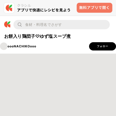
お餅入り鶏団子♡ゆず塩スープ煮
oooNACHIKOooo
フォロー