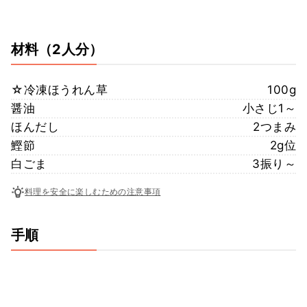
材料
（2人分）
☆冷凍ほうれん草
100g
醤油
小さじ1～
ほんだし
2つまみ
鰹節
2g位
白ごま
3振り～
料理を安全に楽しむための注意事項
手順