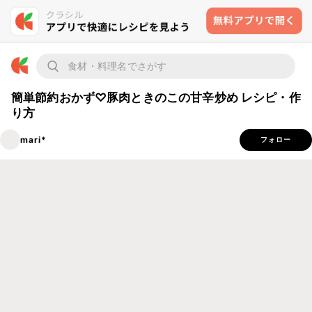
簡単節約おかず♡豚肉ときのこの甘辛炒め レシピ・作
り方
mari*
フォロー