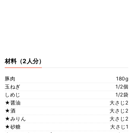
材料
（2人分）
豚肉
180g
玉ねぎ
1/2個
しめじ
1/2袋
★醤油
大さじ2
★酒
大さじ2
★みりん
大さじ2
★砂糖
大さじ1