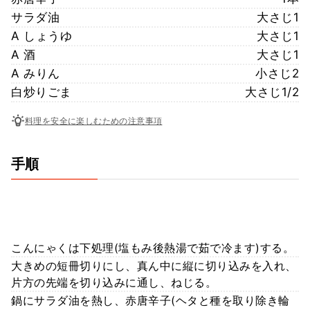
サラダ油
大さじ1
A しょうゆ
大さじ1
A 酒
大さじ1
A みりん
小さじ2
白炒りごま
大さじ1/2
料理を安全に楽しむための注意事項
手順
こんにゃくは下処理(塩もみ後熱湯で茹で冷ます)する。
大きめの短冊切りにし、真ん中に縦に切り込みを入れ、
片方の先端を切り込みに通し、ねじる。
鍋にサラダ油を熱し、赤唐辛子(ヘタと種を取り除き輪