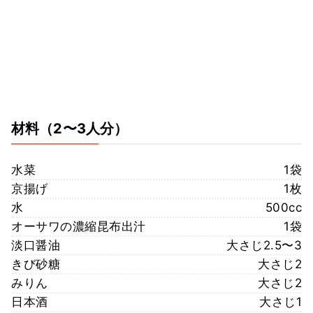
材料
（2〜3人分）
水菜
1袋
京揚げ
1枚
水
500cc
オーサワの濃縮昆布出汁
1袋
淡口醤油
大さじ2.5〜3
きび砂糖
大さじ2
みりん
大さじ2
日本酒
大さじ1