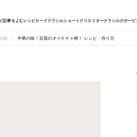
ピ
記事をよむ
レシピカード
クラシルショート
クリエイター
クラシルのサービ
め物
中華の味！豆苗のオイケチャ卵！ レシピ・作り方