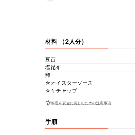
材料
（2人分）
豆苗
塩昆布
卵
☆オイスターソース
☆ケチャップ
料理を安全に楽しむための注意事項
手順