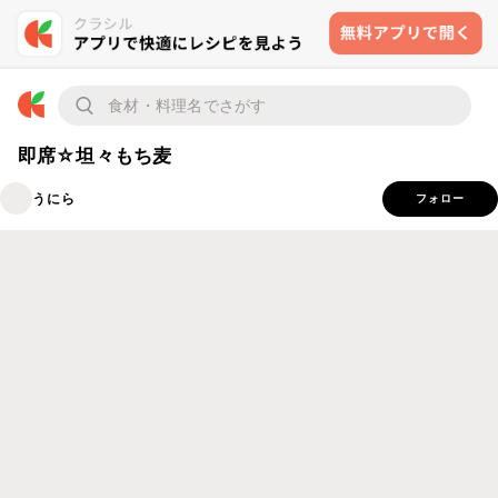
即席☆坦々もち麦
うにら
フォロー