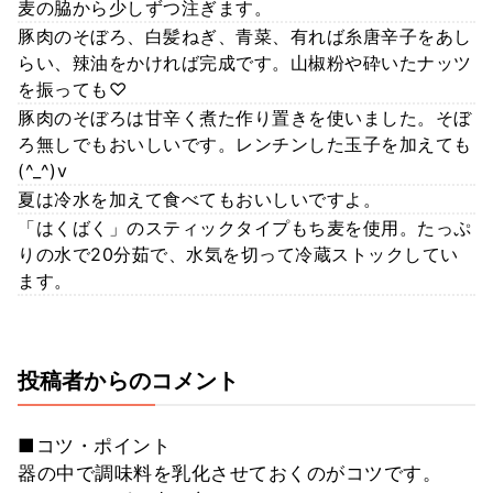
麦の脇から少しずつ注ぎます。
豚肉のそぼろ、白髪ねぎ、青菜、有れば糸唐辛子をあし
らい、辣油をかければ完成です。山椒粉や砕いたナッツ
を振っても♡
豚肉のそぼろは甘辛く煮た作り置きを使いました。そぼ
ろ無しでもおいしいです。レンチンした玉子を加えても
(^_^)v
夏は冷水を加えて食べてもおいしいですよ。
「はくばく」のスティックタイプもち麦を使用。たっぷ
りの水で20分茹で、水気を切って冷蔵ストックしてい
ます。
投稿者からのコメント
■コツ・ポイント
器の中で調味料を乳化させておくのがコツです。