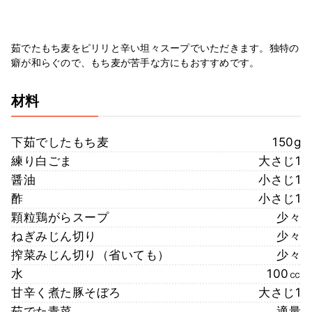
茹でたもち麦をピリリと辛い坦々スープでいただきます。独特の
癖が和らぐので、もち麦が苦手な方にもおすすめです。
材料
下茹でしたもち麦
150g
練り白ごま
大さじ1
醤油
小さじ1
酢
小さじ1
顆粒鶏がらスープ
少々
ねぎみじん切り
少々
搾菜みじん切り（省いても）
少々
水
100㏄
甘辛く煮た豚そぼろ
大さじ1
茹でた青菜
適量