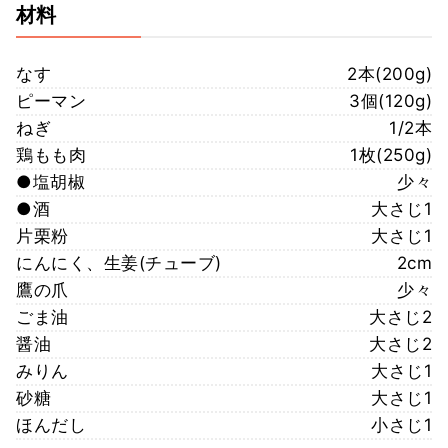
材料
なす
2本(200g)
ピーマン
3個(120g)
ねぎ
1/2本
鶏もも肉
1枚(250g)
●塩胡椒
少々
●酒
大さじ1
片栗粉
大さじ1
にんにく、生姜(チューブ)
2cm
鷹の爪
少々
ごま油
大さじ2
醤油
大さじ2
みりん
大さじ1
砂糖
大さじ1
ほんだし
小さじ1