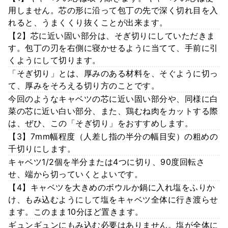
用しません。芯の形に沿って包丁の先で深く切れ目を入
れると、うまくくり抜くことが出来ます。
【2】芯に近い固い部分は、そぎ切りにしていただきま
す。包丁の刃を右側に寝かせるように当てて、手前に引
くようにして切ります。
「そぎ切り」とは、厚みのある材料を、そぐように切っ
て、厚みをそろえる切り方のことです。
今回のようなキャベツの芯に近い固い部分や、同様に白
菜の芯に近い白い部分、また、鶏むね肉をカットする際
は、ぜひ、この「そぎ切り」をおすすめします。
【3】7mm幅程度（人差し指の半分の幅目安）の粗めの
千切りにします。
キャベツ1/2個を半分または4つに切り、90度回転さ
せ、端から切っていくとよいです。
【4】キャベツを大きめのボウルか鍋に入れ塩をふりか
け、もみ込むようにして塩をキャベツ全体に行き渡らせ
ます。このまま10分ほど置きます。
ギュンギュンにもみ込む必要はありません。塩が全体に