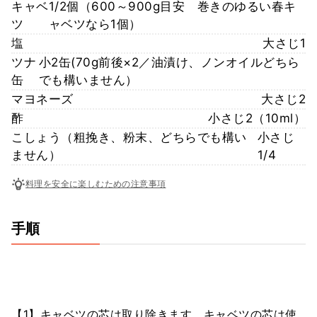
キャベ
1/2個（600～900g目安 巻きのゆるい春キ
ツ
ャベツなら1個）
塩
大さじ1
ツナ
小2缶(70g前後×2／油漬け、ノンオイルどちら
缶
でも構いません）
マヨネーズ
大さじ2
酢
小さじ2（10ml）
こしょう（粗挽き、粉末、どちらでも構い
小さじ
ません）
1/4
料理を安全に楽しむための注意事項
手順
【1】キャベツの芯は取り除きます。キャベツの芯は使