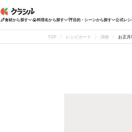
食材から探す
料理名から探す
目的・シーンから探す
公式レシ
TOP
レシピカード
漬物
お正月