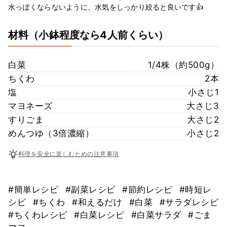
水っぽくならないように、水気をしっかり絞ると良いです👍
材料
（小鉢程度なら4人前くらい）
白菜
1/4株（約500g）
ちくわ
2本
塩
小さじ1
マヨネーズ
大さじ3
すりごま
大さじ2
めんつゆ（3倍濃縮）
小さじ2
料理を安全に楽しむための注意事項
#簡単レシピ
#副菜レシピ
#節約レシピ
#時短レ
シピ
#ちくわ
#和えるだけ
#白菜
#サラダレシピ
#ちくわレシピ
#白菜レシピ
#白菜サラダ
#ごま