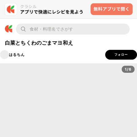
白菜とちくわのごまマヨ和え
はるちん
フォロー
1/6