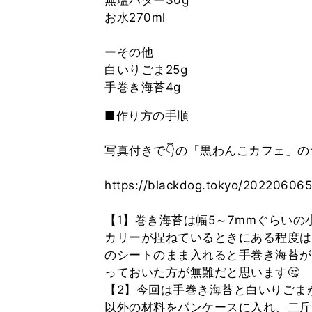
無塩バター30g
お水270ml
ーその他
白いりごま25g
■作り方の手順
写真付きで👇の「黒わんこカフェ」の
https://blackdog.tokyo/20220606
【1】巻き海苔は幅5～7mmぐらい
カリーが捏ねているときにある程度は
のシートのまま入れると手巻き海苔が
っておいた方が無難だと思います🤔
【2】今回は手巻き海苔と白いりごま
以外の材料をパンケースに入れ、二斤