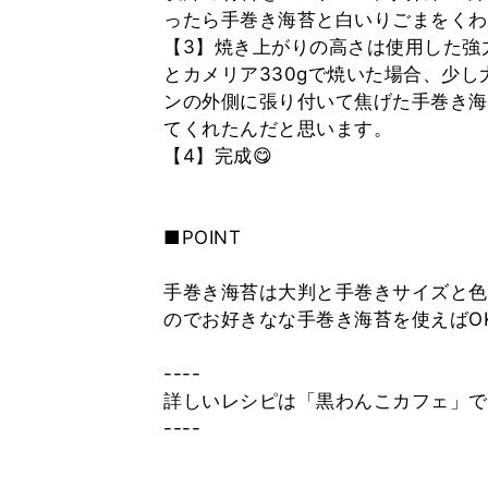
ったら手巻き海苔と白いりごまをくわ
【3】焼き上がりの高さは使用した強力
とカメリア330gで焼いた場合、少し
ンの外側に張り付いて焦げた手巻き海
てくれたんだと思います。
【4】完成😋
■POINT
手巻き海苔は大判と手巻きサイズと色
のでお好きなな手巻き海苔を使えばOK
----
詳しいレシピは「黒わんこカフェ」で検
----