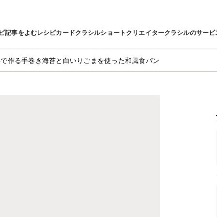
ピ
記事をよむ
レシピカード
クラシルショート
クリエイター
クラシルのサービ
Bで作る手巻き海苔と白いりごまを使った和風食パン