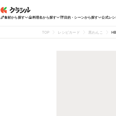
食材から探す
料理名から探す
目的・シーンから探す
公式レシ
TOP
レシピカード
黒わんこ
H