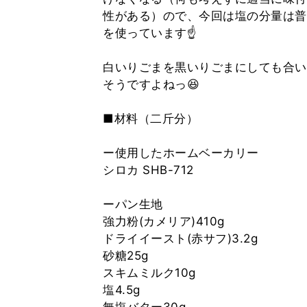
性がある）ので、今回は塩の分量は普
を使っています☝
白いりごまを黒いりごまにしても合い
そうですよねっ😆
■材料（二斤分）
ー使用したホームベーカリー
シロカ SHB-712
ーパン生地
強力粉(カメリア)410g
ドライイースト(赤サフ)3.2g
砂糖25g
スキムミルク10g
塩4.5g