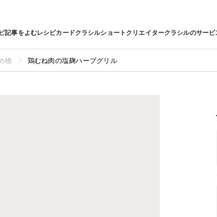
ピ
記事をよむ
レシピカード
クラシルショート
クリエイター
クラシルのサービ
め物
鶏むね肉の塩麹ハーブグリル