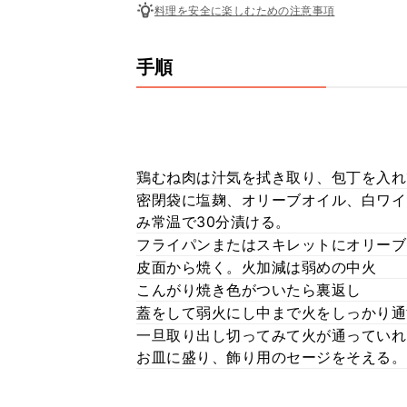
料理を安全に楽しむための注意事項
手順
鶏むね肉は汁気を拭き取り、包丁を入れ
密閉袋に塩麹、オリーブオイル、白ワイ
み常温で30分漬ける。
フライパンまたはスキレットにオリーブ
皮面から焼く。火加減は弱めの中火
こんがり焼き色がついたら裏返し
蓋をして弱火にし中まで火をしっかり通
一旦取り出し切ってみて火が通っていれ
お皿に盛り、飾り用のセージをそえる。