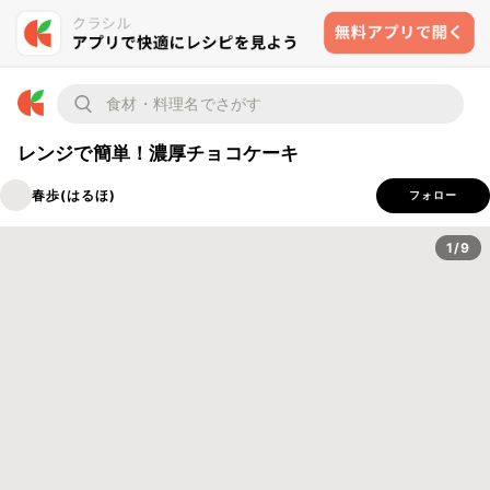
レンジで簡単！濃厚チョコケーキ
春歩(はるほ)
フォロー
1/9