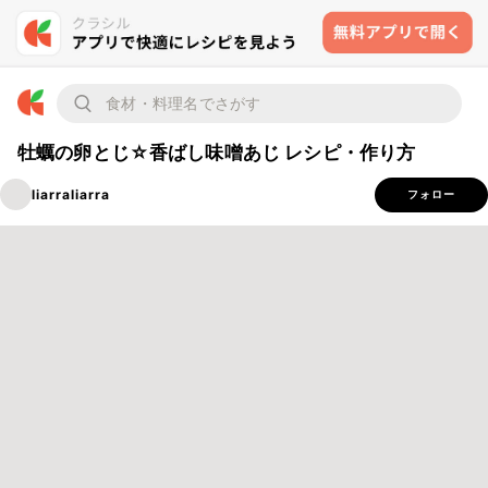
牡蠣の卵とじ☆香ばし味噌あじ レシピ・作り方
liarraliarra
フォロー