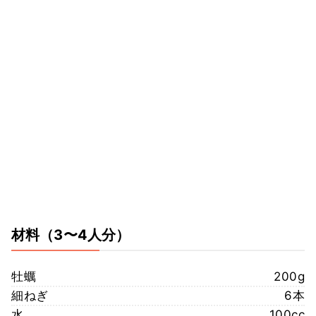
材料
（3〜4人分）
牡蠣
200g
細ねぎ
6本
水
100cc