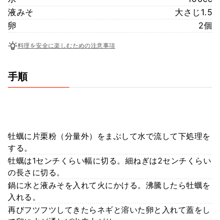
液みそ
大さじ1.5
卵
2個
料理を安全に楽しむための注意事項
手順
牡蠣に片栗粉（分量外）をまぶして水で流して下処理を
する。
牡蠣は1センチくらい幅に切る。細ねぎは2センチくらい
の長さに切る。
鍋に水と液みそを入れて火にかける。沸騰したら牡蠣を
入れる。
再びフツフツしてきたらネギと溶いた卵と入れて蓋をし