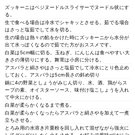
ズッキーニはベジヌードルスライサーでヌードル状にす
る。
生で食べる場合は冷水でシャキッとさせる。茹でる場合
はさっと塩茹でして水を切る。
生の場合は熱々の餡をかけた時にズッキーニから水分が
出て水っぽくなるので茹でた方がおススメです。
白菜は5cm幅に切る。玉ねぎ、にんじんは食べやすい大
きさの薄切りにする。舞茸は小房に分ける。
アスパラと絹さやはさっと塩茹でして冷水にとり色止め
しておく。アスパラは5cm長さの斜め切り
鍋に4の野菜としょうがみじん切り、水、酒、鶏がらス
ープの素、オイスターソース、味付け塩こしょうを入れ
て中火にかける。
白菜が柔らかくなるまで煮る。
白菜が柔らかくなったらアスパラと絹さやを加えて一煮
立ちさせる。
とろみ用の水溶き片栗粉を回し入れて混ぜながら強火に
してグツグツしたら火を止める。お好みで風味づけにご