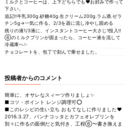
ミルクとコーヒーは、上下どちらでも❤️お好みで作って
下さい。
追記‼️牛乳300g.砂糖40g.生クリーム200g.ラム酒.ゼラ
チン5g→一気に作る。2/3を器に流し冷やし固める
残りの液1/3液に、インスタントコーヒー大さじ1投入‼️
⑥のミルクプリンが固まったら、コーヒー液を流して
冷蔵庫へ✨
チョコレートを、包丁で刻んで乗せました。
投稿者からのコメント
簡単に、オサレなスィーツ作りましょ✨
■コツ・ポイント レンジ調理可⭕️
■このレシピの生い立ち おもてなしに作りました❤️
2016.3.27、パンナコッタとカフェオレプリンを
別々に作るの面倒だと気付き、工程⑥〜書き換えま