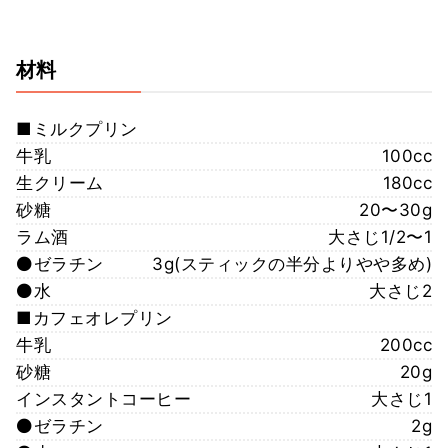
材料
■ミルクプリン
牛乳
100cc
生クリーム
180cc
砂糖
20〜30g
ラム酒
大さじ1/2〜1
⚫️ゼラチン
3g(スティックの半分よりやや多め)
⚫️水
大さじ2
■カフェオレプリン
牛乳
200cc
砂糖
20g
インスタントコーヒー
大さじ1
⚫️ゼラチン
2g