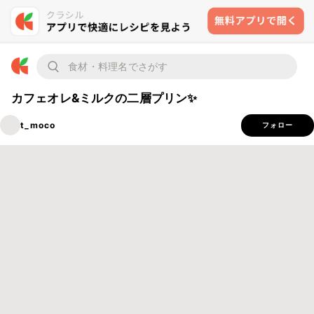
カフェオレ&ミルクの二層プリン✨
t_moco
フォロー