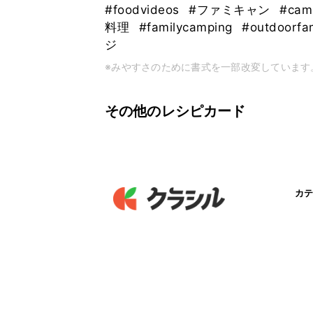
#foodvideos
#ファミキャン
#ca
料理
#familycamping
#outdoorfa
ジ
※みやすさのために書式を一部改変しています
その他のレシピカード
カテ