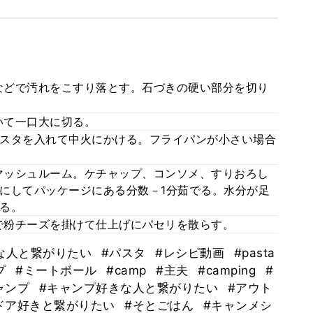
などで汚れをこすり落とす。石づきの硬い部分を切り
いて一口大に切る。
スタを入れて中火にかける。フライパンが小さい場合
マッシュルーム。ケチャップ、コンソメ、すりおろし
にしてパッケージにある分数－1分茹でる。水分が足
る。
で粉チーズを掛けて仕上げにパセリを散らす。
な人と繋がりたい
#パスタ
#レシピ動画
#pasta
プ
#ミートボール
#camp
#主夫
#camping
#
ャンプ
#キャンプ好きな人と繋がりたい
#アウト
ドア好きと繋がりたい
#そとごはん
#キャンメシ