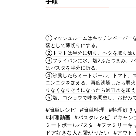
手順
①マッシュルームはキッチンペーパー
落として薄切りにする。
②トマトは半分に切り、ヘタを取り除
③フライパンに水、塩2ふたつまみ、パ
はパスタを半分に折る。
④沸騰したらミートボール、トマト、
ニンニクを加える。再度沸騰したら弱火
りなくなりそうになったら適宜水を加え
⑤塩、コショウで味を調整し、お好み
#簡単レシピ
#簡単料理
#料理好き
#料理動画
#パスタレシピ
#キャン
ミートボールパスタ
#ファミリーキ
ドア好きな人と繋がりたい
#アウト