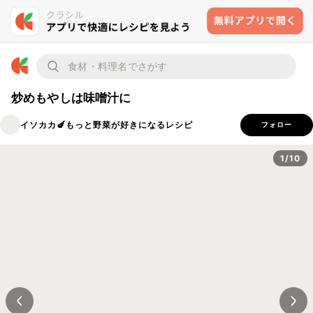
炒めもやしは味噌汁に
イソカカ🍆もっと野菜が好きになるレシピ
フォロー
1/10