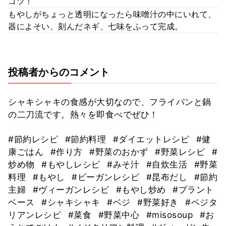
コツ！
もやしがちょっと透明になったら味噌汁の中にいれて、
器によそい、刻んだネギ、七味をふって完成。
投稿者からのコメント
シャキシャキの食感が大切なので、フライパンと鍋
の二刀流です。熱々を即食べでぜひ！
#節約レシピ
#節約料理
#ダイエットレシピ
#健
康ごはん
#作り方
#野菜のおかず
#野菜レシピ
#
炒め物
#もやしレシピ
#みそ汁
#自炊生活
#野菜
料理
#もやし
#ビーガンレシピ
#昆布だし
#節約
主婦
#ヴィーガンレシピ
#もやし炒め
#プラント
ベース
#シャキシャキ
#ベジ
#野菜好き
#ベジタ
リアンレシピ
#菜食
#野菜中心
#misosoup
#お