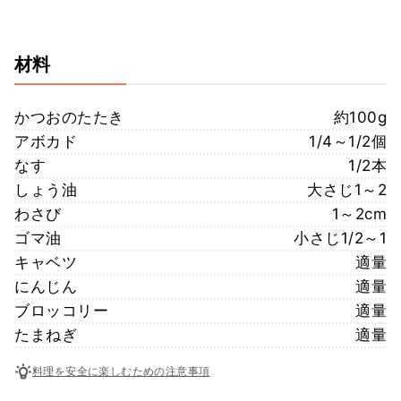
材料
かつおのたたき
約100g
アボカド
1/4～1/2個
なす
1/2本
しょう油
大さじ1～2
わさび
1～2cm
ゴマ油
小さじ1/2～1
キャベツ
適量
にんじん
適量
ブロッコリー
適量
たまねぎ
適量
料理を安全に楽しむための注意事項